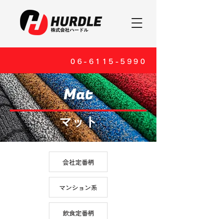
06-6115-5990
Mat
マット
会社定番柄
マンション系
飲食定番柄