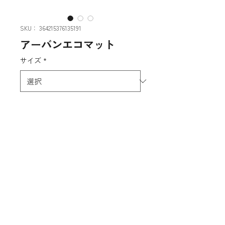
SKU： 364215376135191
アーバンエコマット
サイズ
*
高機能マットです、細菌の増殖を抑
制し、ウイルスを減少させる。
特に水や油をしっかり吸収し、靴裏
の汚れをかき取ります。
mobile
06-6115-5990
tel
090-2354-6553
daikichi5059@gmail.com
T538-0031