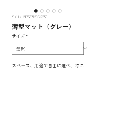
SKU： 217537123517253
薄型マット（グレー）
サイズ
*
スペース、用途で自由に選べ、特に
ドアの引っ掛かりなど気にせずお好
み通りに設置でき幅広い場所に使え
る定番マット。 ホコリや土砂、泥
のフロアへの持ち込みをエントラン
スでふせぎます。
mobile
06-6115-5990
tel
090-2354-6553
daikichi5059@gmail.com
T538-0031