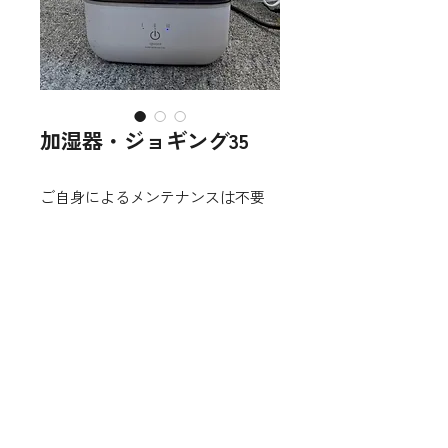
加湿器・ジョギング35
ご自身によるメンテナンスは不要
HURDLEの担当者が４週間ごとにお
伺いして抗菌気化フィルターとトレ
イカバーを交換します。
mobile
06-6115-5990
tel
090-2354-6553
daikichi5059@gmail.com
T538-0031
大阪府大阪市鶴見区 茨田大宮 2-4-23